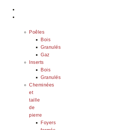
Accueil
Nos
prestations
Poêles
Bois
Granulés
Gaz
Inserts
Bois
Granulés
Cheminées
et
taille
de
pierre
Foyers